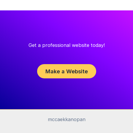
Get a professional website today!
Make a Website
mccaekkanopan